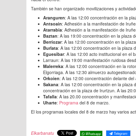
También se han organizado movilizaciones y actividade
Aranguren
: A las 12:00 concentración en la pla
Antsoain
: Adhesión a la manifestación de Iruñe
Atarrabia
: Adhesión a la manifestación de Iruñe
Baztan
: A las 19:00 concentración en la plaza d
Berriozar
: A las 12:00 concentración en la plaz
Burlata
: A las 12:00 concentración en la plaza 
Eguesibar
: A las 12:00 acto institucional en el
Larraun: A las 19:00 manifestación ruidosa desd
Malerreka
: A las 12:00 concentración en la rot
Elgorriaga. A las 12:30 almuerzo autogestionado
Orkoien
: A las 12:00 concentración delante del
Sakana
: A las 12:00 concentración en la plaza 
concentración en la plaza de Irurtzun. A las 20:
Tafalla
: A las 20.00 concentración y manifestaci
Uharte
:
Programa
del 8 de marzo.
El los programas locales del 8 de marzo hay varios ac
Elkarbanatu
Telegram
Whatsapp