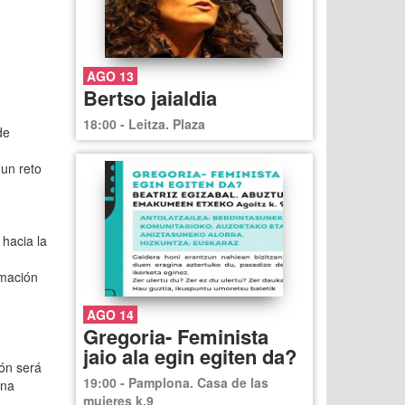
AGO 13
Bertso jaialdia
18:00 - Leitza. Plaza
de
 un reto
hacia la
rmación
AGO 14
Gregoria- Feminista
jaio ala egin egiten da?
ón será
19:00 - Pamplona. Casa de las
ona
mujeres k.9