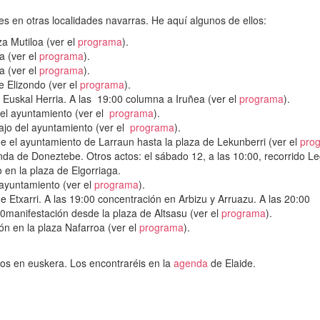
s en otras localidades navarras. He aquí algunos de ellos:
za Mutiloa (ver el
programa
).
a (ver el
programa
).
a (ver el
programa
).
e Elizondo (ver el
programa
).
a Euskal Herria. A las 19:00 columna a Iruñea (ver el
programa
).
del ayuntamiento (ver el
programa
).
 bajo del ayuntamiento (ver el
programa
).
e el ayuntamiento de Larraun hasta la plaza de Lekunberri (ver el
pro
onda de Doneztebe. Otros actos: el sábado 12, a las 10:00, recorrido L
 en la plaza de Elgorriaga.
 ayuntamiento (ver el
programa
).
de Etxarri. A las 19:00 concentración en Arbizu y Arruazu. A las 20:00
00manifestación desde la plaza de Altsasu (ver el
programa
).
ón en la plaza Nafarroa (ver el
programa
).
tos en euskera. Los encontraréis en la
agenda
de Elaide.