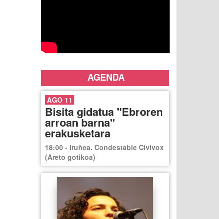
AGENDA
AGO 11
Bisita gidatua "Ebroren
arroan barna"
erakusketara
18:00 - Iruñea. Condestable Civivox
(Areto gotikoa)