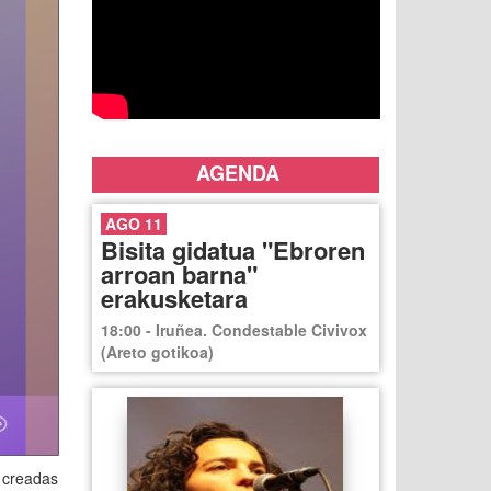
AGENDA
AGO 11
Bisita gidatua "Ebroren
arroan barna"
erakusketara
18:00 - Iruñea. Condestable Civivox
(Areto gotikoa)
 creadas