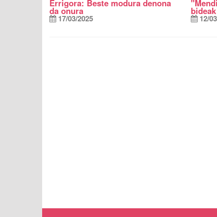
Errigora: Beste modura denona
"Mendi
da onura
bideak
17/03/2025
12/03