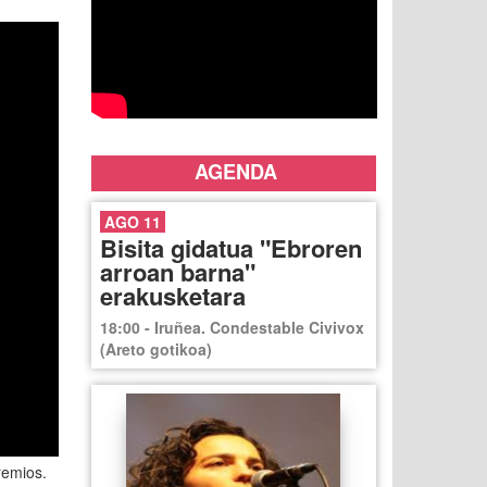
AGENDA
AGO 11
Bisita gidatua "Ebroren
arroan barna"
erakusketara
18:00 - Iruñea. Condestable Civivox
(Areto gotikoa)
remios.