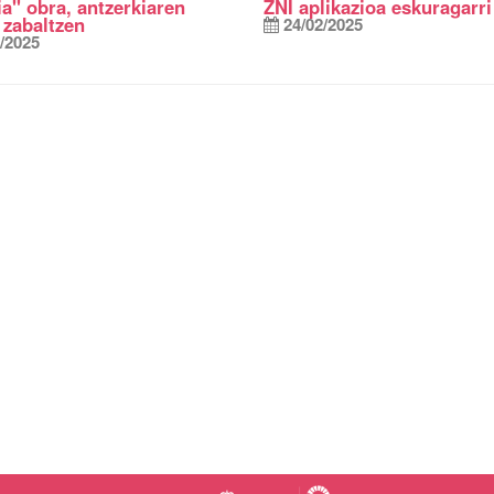
a" obra, antzerkiaren
ZNI aplikazioa eskuragarri
 zabaltzen
24/02/2025
/2025