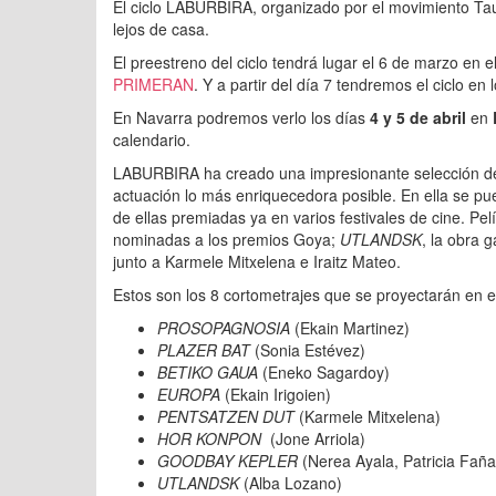
El ciclo LABURBIRA, organizado por el movimiento Tau
lejos de casa.
El preestreno del ciclo tendrá lugar el 6 de marzo en
PRIMERAN
. Y a partir del día 7 tendremos el ciclo en 
En Navarra podremos verlo los días
4 y 5 de abril
en
calendario.
LABURBIRA ha creado una impresionante selección de 
actuación lo más enriquecedora posible. En ella se pu
de ellas premiadas ya en varios festivales de cine. Pe
nominadas a los premios Goya;
UTLANDSK
, la obra 
junto a Karmele Mitxelena e Iraitz Mateo.
Estos son los 8 cortometrajes que se proyectarán en e
PROSOPAGNOSIA
(Ekain Martinez)
PLAZER BAT
(Sonia Estévez)
BETIKO GAUA
(Eneko Sagardoy)
EUROPA
(Ekain Irigoien)
PENTSATZEN DUT
(Karmele Mitxelena)
HOR KONPON
(Jone Arriola)
GOODBAY KEPLER
(Nerea Ayala, Patricia Faña
UTLANDSK
(Alba Lozano)