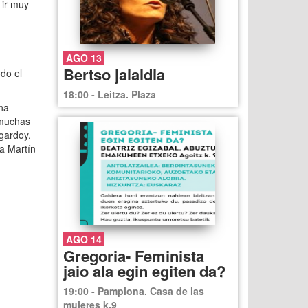
 ir muy
AGO 13
Bertso jaialdia
odo el
18:00 - Leitza. Plaza
na
 muchas
gardoy,
ia Martín
AGO 14
Gregoria- Feminista
jaio ala egin egiten da?
19:00 - Pamplona. Casa de las
mujeres k.9