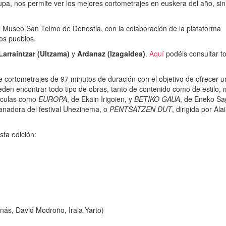
pa, nos permite ver los mejores cortometrajes en euskera del año, sin
 el Museo San Telmo de Donostia, con la colaboración de la plataforma
los pueblos.
Larraintzar (Ultzama)
y
Ardanaz (Izagaldea)
.
Aquí
podéis consultar t
cortometrajes de 97 minutos de duración con el objetivo de ofrecer u
eden encontrar todo tipo de obras, tanto de contenido como de estilo,
lículas como
EUROPA
, de Ekain Irigoien, y
BETIKO GAUA
, de Eneko Sa
ganadora del festival Uhezinema, o
PENTSATZEN DUT
, dirigida por Ala
sta edición:
nás, David Modroño, Iraia Yarto)