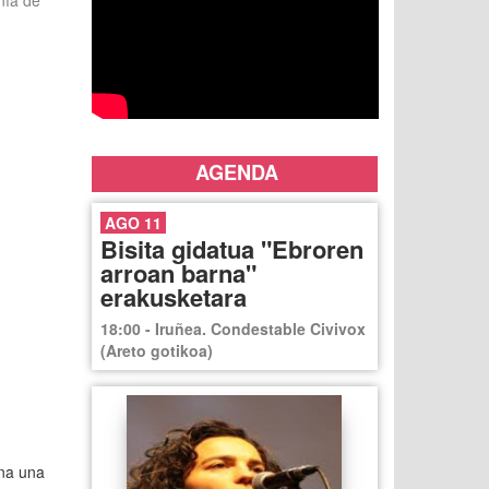
añía de
AGENDA
AGO 11
Bisita gidatua "Ebroren
arroan barna"
erakusketara
18:00 - Iruñea. Condestable Civivox
(Areto gotikoa)
ina una