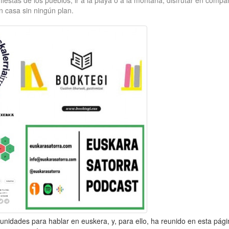
s fiestas de los pueblos, ir a la playa o a la montaña, disfrutar en comp
n casa sin ningún plan.
rtunidades para hablar en euskera, y, para ello, ha reunido en esta pág