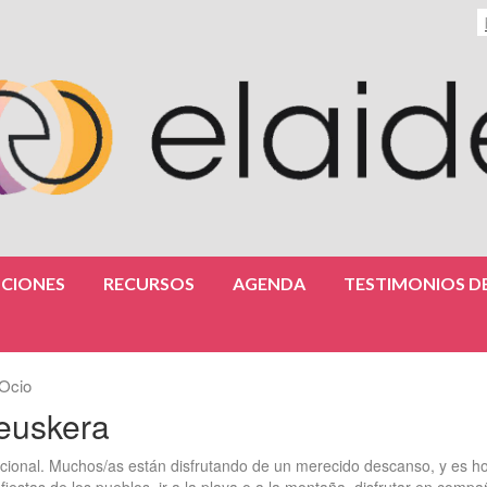
CIONES
RECURSOS
AGENDA
TESTIMONIOS DE
Ocio
 euskera
cional. Muchos/as están disfrutando de un merecido descanso, y es h