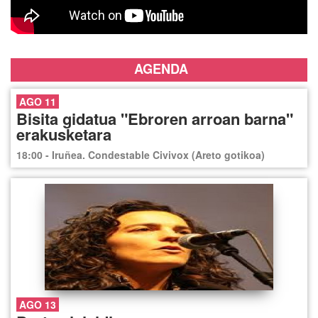
AGENDA
AGO 11
Bisita gidatua "Ebroren arroan barna"
erakusketara
18:00 - Iruñea. Condestable Civivox (Areto gotikoa)
AGO 13