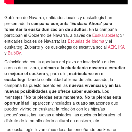
Gobierno de Navarra, entidades locales y euskaltegis han
presentado la
campaña conjunta `Euskara Ahora´ para
fomentar la euskaldunización de adultos
. En la campaña
participan el Gobierno de Navarra, a través de
Euskarabidea
; 34
entidades locales de Navarra; las
Escuelas de Idioma
y el
euskaltegi Zubiarte y los euskaltegis de iniciativa social
AEK
,
IKA
y
Bai&By
.
Coincidiendo con la apertura del plazo de inscripción en los
cursos de euskera,
animan a la ciudadanía navarra a estudiar
o mejorar el euskera
y, para ello,
matricularse en el
euskaltegi
. Dando continuidad al lema del año pasado, la
campaña ha puesto acento en las
nuevas vivencias y en las
nuevas posibilidades que ofrece saber euskera
. Los
mensajes
“No te pierdas este momento. No te pierdas esta
oportunidad”
aparecen vinculados a cuatro situaciones que
pueden vivirse en euskara: la relación con los hijos/as
pequeños/as, las nuevas amistades, las opciones laborales, el
disfrute de la amplia oferta cultural en euskera, etc.
Los euskaltegis llevan cinco décadas enseñando euskera en