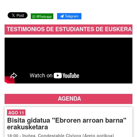
Telegram
Whatsapp
TESTIMONIOS DE ESTUDIANTES DE EUSKERA
AGENDA
AGO 11
Bisita gidatua "Ebroren arroan barna"
erakusketara
18:00 - Iruñea. Condestable Civivox (Areto gotikoa)