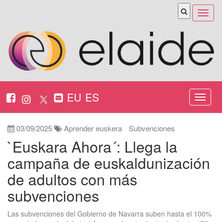
Abrir
menú
EU
ES
Nabeg
ireki
03/09/2025
Aprender euskera
Subvenciones
`Euskara Ahora´: Llega la
campaña de euskaldunización
de adultos con más
subvenciones
Las subvenciones del Gobierno de Navarra suben hasta el 100%