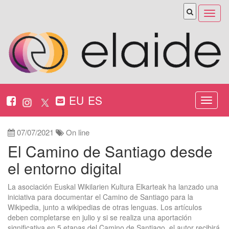
Abrir
menú
EU
ES
Nabeg
ireki
07/07/2021
On line
El Camino de Santiago desde
el entorno digital
La asociación Euskal Wikilarien Kultura Elkarteak ha lanzado una
iniciativa para documentar el Camino de Santiago para la
Wikipedia, junto a wikipedias de otras lenguas. Los artículos
deben completarse en julio y si se realiza una aportación
significativa en 5 etapas del Camino de Santiago, el autor recibirá