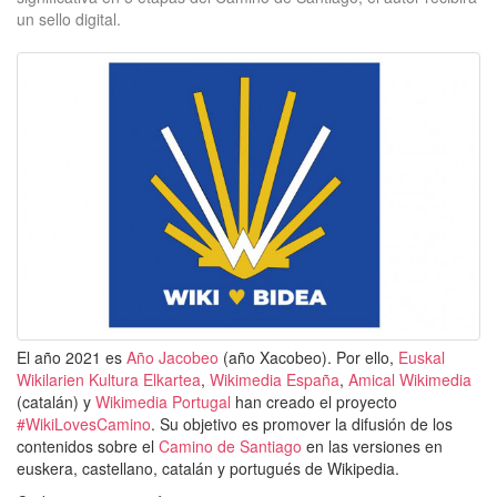
un sello digital.
El año 2021 es
Año Jacobeo
(año Xacobeo). Por ello,
Euskal
Wikilarien Kultura Elkartea
,
Wikimedia España
,
Amical Wikimedia
(catalán) y
Wikimedia Portugal
han creado el proyecto
#WikiLovesCamino
. Su objetivo es promover la difusión de los
contenidos sobre el
Camino de Santiago
en las versiones en
euskera, castellano, catalán y portugués de Wikipedia.