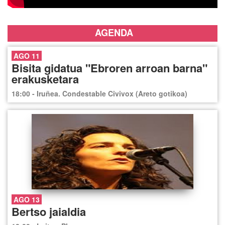
AGENDA
AGO 11
Bisita gidatua "Ebroren arroan barna"
erakusketara
18:00 - Iruñea. Condestable Civivox (Areto gotikoa)
AGO 13
Bertso jaialdia