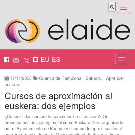
Abrir
menú
EU
ES
Nabeg
ireki
17/11/2023
Cuenca de Pamplona
Sakana.
Aprender
euskera
Cursos de aproximación al
euskera: dos ejemplos
¿Conocéis los cursos de aproximación al euskera? Os
presentamos dos ejemplos: el curso Euskara Zero organizado
por el Ayuntamiento de Burlada y el curso de aproximación al
euskera organizado por la Mancomunidad de Sakana. Ambos