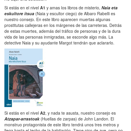
Si estás en el nivel
A1
y amas los libros de misterio,
Naia eta
eskultore itsua
(Naia y escultor ciego) de Albaro Rabelli es
nuestro consejo. En este libro aparecen muertas algunas
prostitutas callejeras en los márgenes de las carreteras. Detrás
de estas muertes, además del tráfico de personas y de la dura
vida de las personas inmigradas, se esconde algo más. La
detective Naia y su ayudante Margot tendrán que aclararlo.
Si estás en el nivel
A2
, y nada te asusta, nuestro consejo es
Atzapar-arrastoak
(Huellas de zarpas) de John Landon. El
monstruo protagonista de este libro tendrá unos tres metros y
llega hasta el techo de la habitación. Tiene pico de ave, pero no