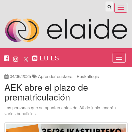
Abrir
menú
EU
ES
Nabeg
ireki
04/06/2025
Aprender euskera
Euskaltegis
AEK abre el plazo de
prematriculación
Las personas que se apunten antes del 30 de junio tendrán
varios beneficios.