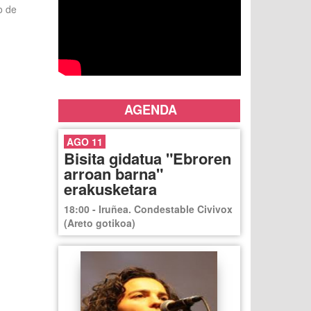
o de
AGENDA
AGO 11
Bisita gidatua "Ebroren
arroan barna"
erakusketara
18:00 - Iruñea. Condestable Civivox
(Areto gotikoa)