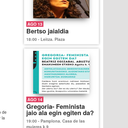
AGO 13
Bertso jaialdia
18:00 - Leitza. Plaza
AGO 14
Gregoria- Feminista
jaio ala egin egiten da?
o de
 la
19:00 - Pamplona. Casa de las
mujeres k.9