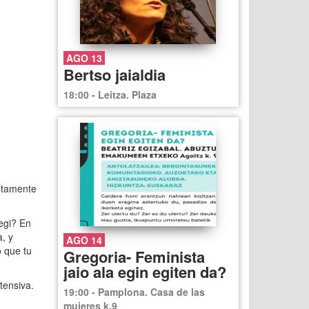
AGO 13
Bertso jaialdia
18:00 - Leitza. Plaza
retamente
egi? En
, y
AGO 14
o que tu
Gregoria- Feminista
jaio ala egin egiten da?
tensiva.
19:00 - Pamplona. Casa de las
mujeres k.9