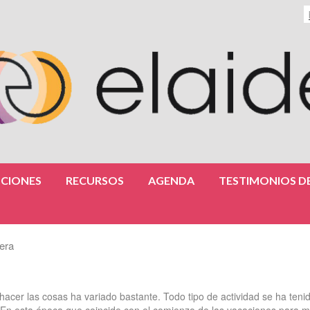
CIONES
RECURSOS
AGENDA
TESTIMONIOS DE
era
hacer las cosas ha variado bastante. Todo tipo de actividad se ha teni