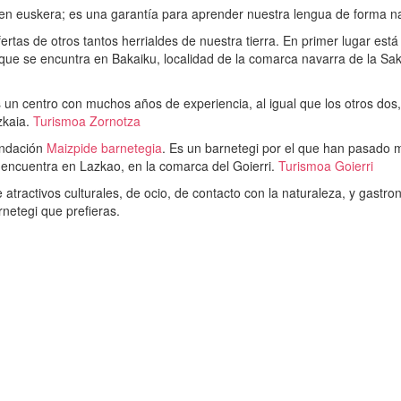
 en euskera; es una garantía para aprender nuestra lengua de forma n
fertas de otros tantos herrialdes de nuestra tierra. En primer lugar está
que se encuntra en Bakaiku, localidad de la comarca navarra de la Sa
s un centro con muchos años de experiencia, al igual que los otros dos,
zkaia.
Turismoa Zornotza
endación
Maizpide barnetegia
. Es un barnetegi por el que han pasado m
encuentra en Lazkao, en la comarca del Goierri.
Turismoa Goierri
e atractivos culturales, de ocio, de contacto con la naturaleza, y gastr
rnetegi que prefieras.