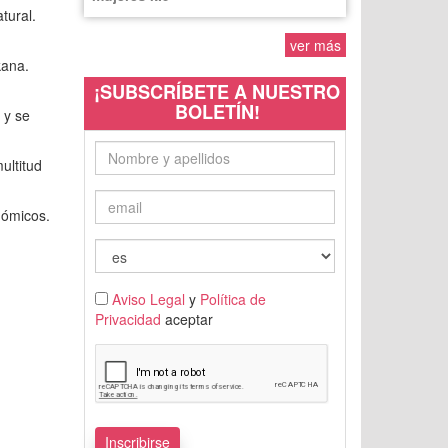
atural.
ver más
kana.
¡SUBSCRÍBETE A NUESTRO
BOLETÍN!
 y se
ultitud
onómicos.
Aviso Legal
y
Política de
Privacidad
aceptar