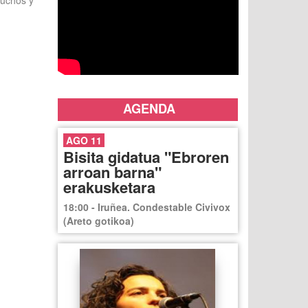
muchos y
AGENDA
AGO 11
Bisita gidatua "Ebroren
arroan barna"
erakusketara
18:00 - Iruñea. Condestable Civivox
(Areto gotikoa)