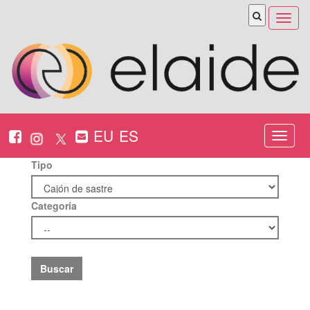
Abrir
menú
EU
ES
Nabeg
ireki
Tipo
Categoría
Buscar