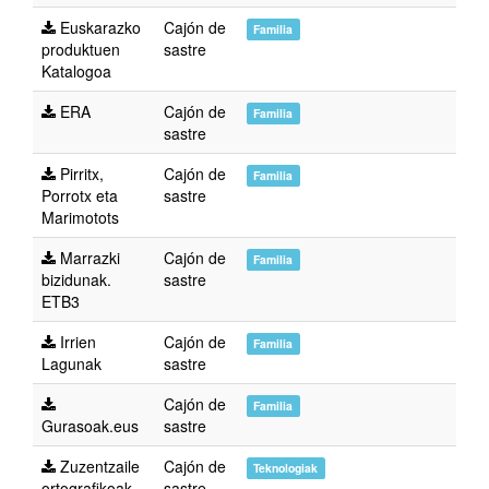
Euskarazko
Cajón de
Familia
produktuen
sastre
Katalogoa
ERA
Cajón de
Familia
sastre
Pirritx,
Cajón de
Familia
Porrotx eta
sastre
Marimotots
Marrazki
Cajón de
Familia
bizidunak.
sastre
ETB3
Irrien
Cajón de
Familia
Lagunak
sastre
Cajón de
Familia
Gurasoak.eus
sastre
Zuzentzaile
Cajón de
Teknologiak
ortografikoak
sastre