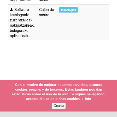
Software
Cajón de
Teknologiak
katalogoak:
sastre
zuzentzaileak,
nabigatzaileak,
bulegorako
aplikazioak...
Con el motivo de mejorar nuestros servicios, usamos
cookies propias y de terceros. Estas también nos dan
estadísticas sobre el uso de la web. Si sigues navegando,
aceptas el uso de dichas cookies.
+ info