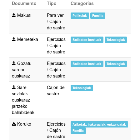
Documento
Tipo
Categorías
Makusi
Para ver
Pelikulak
Familia
/
Cajón
de sastre
Memeteka
Ejercicios
Baliabide bankuak
Teknologiak
/
Cajón
de sastre
Gozatu
Ejercicios
Baliabide bankuak
Teknologiak
sarean
/
Cajón
euskaraz
de sastre
Sare
Cajón de
Teknologiak
sozialak
sastre
euskaraz
jartzeko
baliabideak
Koruko
Ejercicios
Ariketak, irakurgaiak, entzungaiak
/
Cajón
Familia
de sastre