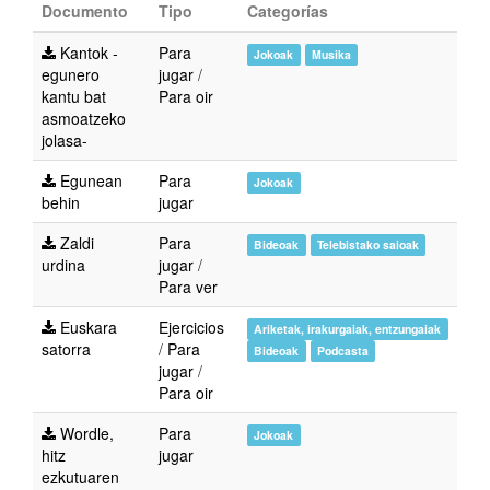
Documento
Tipo
Categorías
Kantok -
Para
Jokoak
Musika
egunero
jugar
/
kantu bat
Para oir
asmoatzeko
jolasa-
Egunean
Para
Jokoak
behin
jugar
Zaldi
Para
Bideoak
Telebistako saioak
urdina
jugar
/
Para ver
Euskara
Ejercicios
Ariketak, irakurgaiak, entzungaiak
satorra
/
Para
Bideoak
Podcasta
jugar
/
Para oir
Wordle,
Para
Jokoak
hitz
jugar
ezkutuaren