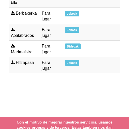
bila
Berbaxerka
Para
Jokoak
jugar
Para
Jokoak
Apalabrados
jugar
Para
Bideoak
Marimaistra
jugar
Hitzapasa
Para
Jokoak
jugar
Con el motivo de mejorar nuestros servicios, usamos
cookies propias y de terceros. Estas también nos dan