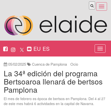
Abrir
menú
EU
ES
Nabeg
ireki
05/02/2025
Cuenca de Pamplona
Ocio
La 34ª edición del programa
Bertsoaroa llenará de bertsos
Pamplona
El mes de febrero es época de bertsos en Pamplona. Del 4 al 27
de este mes habrá 6 actividades en la capital de Navarra.