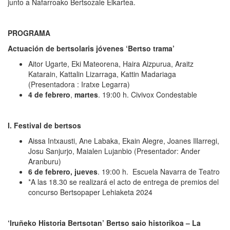
junto a Nafarroako Bertsozale Elkartea.
PROGRAMA
Actuación de bertsolaris jóvenes ‘Bertso trama’
Aitor Ugarte, Eki Mateorena, Haira Aizpurua, Araitz
Katarain, Kattalin Lizarraga, Kattin Madariaga
(Presentadora : Iratxe Legarra)
4 de febrero
,
martes
. 19:00 h. Civivox Condestable
I. Festival de bertsos
Aissa Intxausti, Ane Labaka, Ekain Alegre, Joanes Illarregi,
Josu Sanjurjo, Maialen Lujanbio (Presentador: Ander
Aranburu)
6 de febrero, jueves
. 19:00 h. Escuela Navarra de Teatro
*A las 18.30 se realizará el acto de entrega de premios del
concurso Bertsopaper Lehiaketa 2024
‘Iruñeko Historia Bertsotan’ Bertso saio historikoa – La