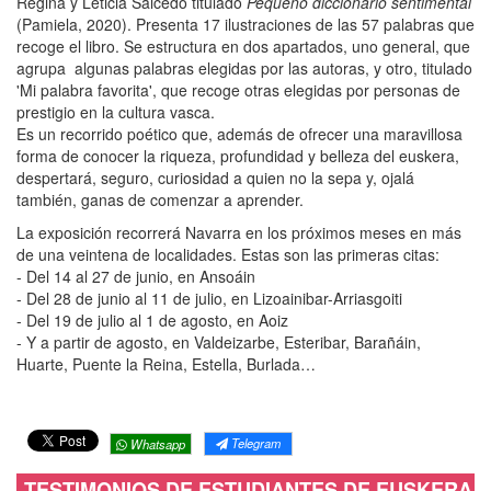
Regina y Leticia Salcedo titulado
Pequeño diccionario sentimental
(Pamiela, 2020). Presenta 17 ilustraciones de las 57 palabras que
recoge el libro. Se estructura en dos apartados, uno general, que
agrupa algunas palabras elegidas por las autoras, y otro, titulado
'Mi palabra favorita', que recoge otras elegidas por personas de
prestigio en la cultura vasca.
Es un recorrido poético que, además de ofrecer una maravillosa
forma de conocer la riqueza, profundidad y belleza del euskera,
despertará, seguro, curiosidad a quien no la sepa y, ojalá
también, ganas de comenzar a aprender.
La exposición recorrerá Navarra en los próximos meses en más
de una veintena de localidades. Estas son las primeras citas:
- Del 14 al 27 de junio, en Ansoáin
- Del 28 de junio al 11 de julio, en Lizoainibar-Arriasgoiti
- Del 19 de julio al 1 de agosto, en Aoiz
- Y a partir de agosto, en Valdeizarbe, Esteribar, Barañáin,
Huarte, Puente la Reina, Estella, Burlada…
Telegram
Whatsapp
TESTIMONIOS DE ESTUDIANTES DE EUSKERA