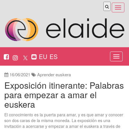
Abrir
menú
EU
ES
Nabeg
ireki
16/06/2021
Aprender euskera
Exposición itinerante: Palabras
para empezar a amar el
euskera
El conocimiento es la puerta para amar, y es que amar y conocer
son dos caras de la misma moneda. La exposición es una
invitación a acercarse y empezar a amar el euskera a través de