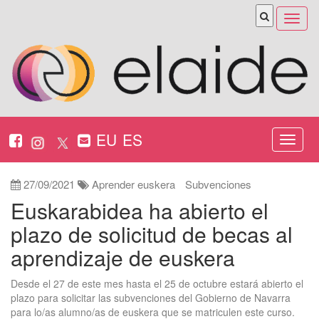
Abrir
menú
EU
ES
Nabeg
ireki
27/09/2021
Aprender euskera
Subvenciones
Euskarabidea ha abierto el
plazo de solicitud de becas al
aprendizaje de euskera
Desde el 27 de este mes hasta el 25 de octubre estará abierto el
plazo para solicitar las subvenciones del Gobierno de Navarra
para lo/as alumno/as de euskera que se matriculen este curso.