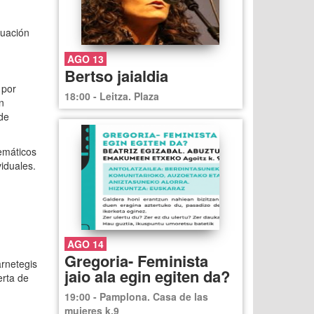
tuación
AGO 13
Bertso jaialdia
 por
18:00 - Leitza. Plaza
n
 de
lemáticos
iduales.
AGO 14
Gregoria- Feminista
arnetegis
jaio ala egin egiten da?
erta de
19:00 - Pamplona. Casa de las
mujeres k.9