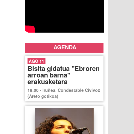
AGENDA
AGO 11
Bisita gidatua "Ebroren
arroan barna"
erakusketara
18:00 - Iruñea. Condestable Civivox
(Areto gotikoa)