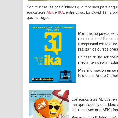
Son muchas las posibilidades que tenemos para segui
euskaltegis
AEK
e
IKA
, entre otros. La Covid-19 ha ob
que ha llegado.
Mientras no pueda ser d
medios telemáticos en l
excepcional creada por e
realizar los cursos pres
En caso de no ser posib
mediante videollamadas
Más información en su
teléfonos: Arturo Camp
Los euskaltegis AEK tienen 
tan apreciados y queridos, 
los intensivos que AEK ofre
Pasaros a pedir información 