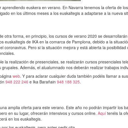
r aprendiendo euskera en verano. En Navarra tenemos la oferta de los
ligado en los últimos meses a los euskaltegis a adaptarse a la nueva si
e otra forma, en principio, los cursos de verano 2020 se desarrollarán
os euskaltegis de IKA en la comarca de Pamplona, debido a la situació
l coronavirus. Pero si la situación mejora y está abierta la posibilidad
enciales.
le la realización de presenciales, se realizarán cursos presenciales te
 grupales. Además, el alualumnado nos deberán realizar trabajos indiv
 página
web
. Y para aclarar cualquier duda también podéis llamar a sus
ión
948 222 246
e Ika Barañain
948 188 325
.
una amplia oferta para este verano. Este año no podrán impartir los b
pero en su lugar, ofrecerán intensivos y cursos online.
Aquí
tenéis la of
cerá en los euskaltegis.
por los euskaltegis, pero antes pedir cita.