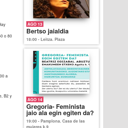
AGO 13
Hay
Bertso jaialdia
60 o 80
18:00 - Leitza. Plaza
:00 a
e, B2 y
AGO 14
Gregoria- Feminista
jaio ala egin egiten da?
19:00 - Pamplona. Casa de las
mujeres k.9