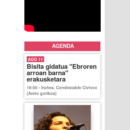
AGENDA
AGO 11
Bisita gidatua "Ebroren
arroan barna"
erakusketara
18:00 - Iruñea. Condestable Civivox
(Areto gotikoa)