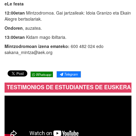
eLe festa
12:00etan
Mintzodromoa. Gai jartzaileak: Idoia Granizo eta Ekain
Alegre bertsolariak.
Ondoren
, auzatea.
13:00etan
Kidam mago ibiltaria.
Mintzodromoan izena emateko:
600 482 024 edo
sakana_mintza@aek.org
Telegram
Whatsapp
TESTIMONIOS DE ESTUDIANTES DE EUSKERA