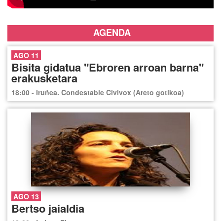
AGENDA
AGO 11
Bisita gidatua "Ebroren arroan barna"
erakusketara
18:00 - Iruñea. Condestable Civivox (Areto gotikoa)
AGO 13
Bertso jaialdia