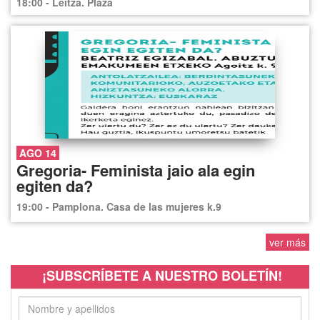
18:00 - Leitza. Plaza
AGO 14
Gregoria- Feminista jaio ala egin
egiten da?
19:00 - Pamplona. Casa de las mujeres k.9
ver más
¡SUBSCRÍBETE A NUESTRO BOLETÍN!