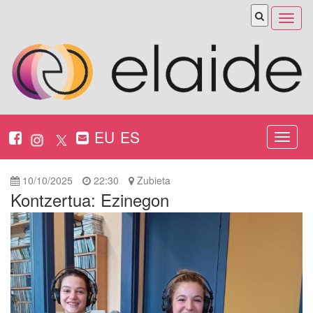
Abrir
menú
EU
ES
Nabeg
ireki
10/10/2025
22:30
Zubieta
Kontzertua: Ezinegon