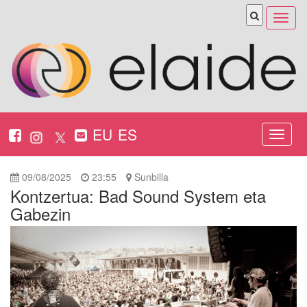
Abrir
menú
EU
ES
Nabeg
ireki
09/08/2025
23:55
Sunbilla
Kontzertua: Bad Sound System eta
Gabezin