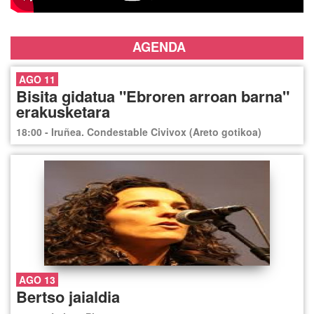
AGENDA
AGO 11
Bisita gidatua "Ebroren arroan barna"
erakusketara
18:00 - Iruñea. Condestable Civivox (Areto gotikoa)
AGO 13
Bertso jaialdia