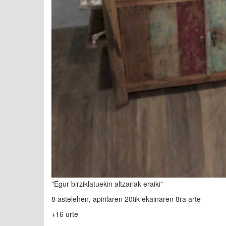
"Egur birziklatuekin altzariak eraiki"
8 astelehen, apirilaren 20tik ekainaren 8ra arte
+16 urte