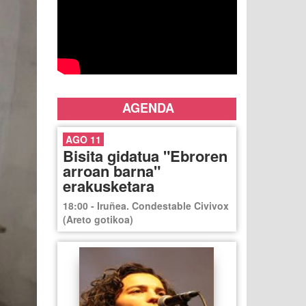
AGENDA
AGO 11
Bisita gidatua "Ebroren
arroan barna"
erakusketara
18:00 - Iruñea. Condestable Civivox
(Areto gotikoa)