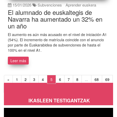
15/01/2026
Subvenciones
Aprender euskera
El alumnado de euskaltegis de
Navarra ha aumentado un 32% en
un año
El aumento es aún más acusado en el nivel de iniciación A1
(54%). El incremento de matrícula coincide con el anuncio
por parte de Euskarabidea de subvenciones de hasta el
100% en el nivel A1.
Leer más
«
1
2
3
4
5
6
7
8
...
68
69
»
IKASLEEN TESTIGANTZAK