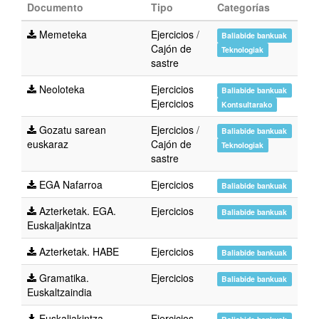
Documento
Tipo
Categorías
Memeteka
Ejercicios
/
Baliabide bankuak
Cajón de
Teknologiak
sastre
Neoloteka
Ejercicios
Baliabide bankuak
Ejercicios
Kontsultarako
Gozatu sarean
Ejercicios
/
Baliabide bankuak
euskaraz
Cajón de
Teknologiak
sastre
EGA Nafarroa
Ejercicios
Baliabide bankuak
Azterketak. EGA.
Ejercicios
Baliabide bankuak
Euskaljakintza
Azterketak. HABE
Ejercicios
Baliabide bankuak
Gramatika.
Ejercicios
Baliabide bankuak
Euskaltzaindia
Euskaljakintza -
Ejercicios