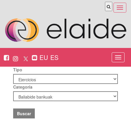
Abrir
menú
EU
ES
Nabeg
ireki
Tipo
Categoría
Buscar