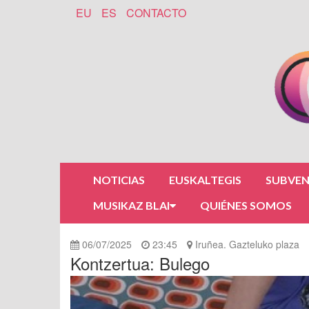
EU
ES
CONTACTO
NOTICIAS
EUSKALTEGIS
SUBVEN
MUSIKAZ BLAI
QUIÉNES SOMOS
06/07/2025
23:45
Iruñea. Gazteluko plaza
Kontzertua: Bulego